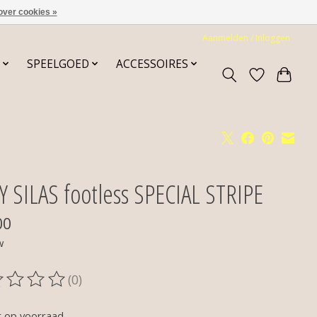
over cookies »
Aanmelden / Inloggen
SPEELGOED
ACCESSOIRES
Y SILAS footless SPECIAL STRIPE
00
w
(0)
oordeling van dit product is
0
van de 5
t op voorraad