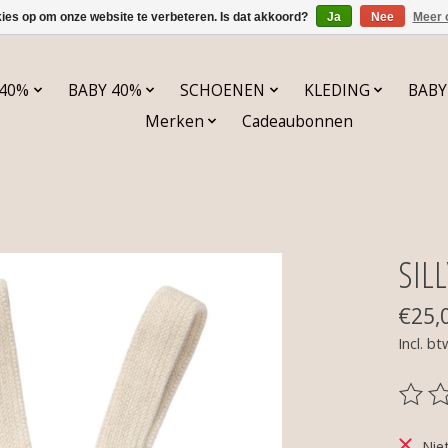
kies op om onze website te verbeteren. Is dat akkoord?
Ja
Nee
Meer 
 40%
BABY 40%
SCHOENEN
KLEDING
BABY
Merken
Cadeaubonnen
SILL
€25,
Incl. bt
De be
Nie