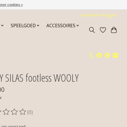
over cookies »
Aanmelden / Inloggen
SPEELGOED
ACCESSOIRES
LY SILAS footless WOOLY
00
w
(0)
oordeling van dit product is
0
van de 5
t op voorraad