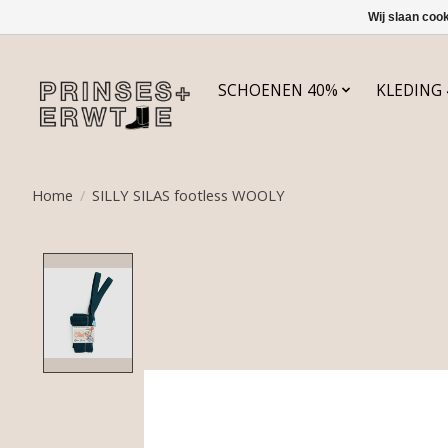
Wij slaan coo
SCHOENEN 40%
KLEDING
Home
/
SILLY SILAS footless WOOLY
Product image slideshow Items