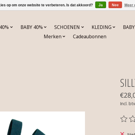
kies op om onze website te verbeteren. Is dat akkoord?
Ja
Nee
Meer 
 40%
BABY 40%
SCHOENEN
KLEDING
BABY
Merken
Cadeaubonnen
SIL
€28,
Incl. bt
De be
Nie