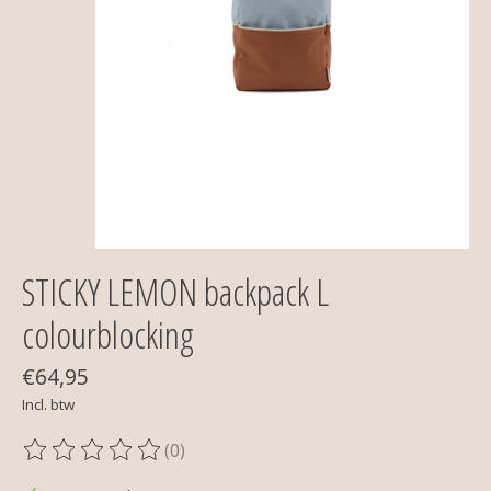
STICKY LEMON backpack L
colourblocking
€64,95
Incl. btw
(0)
De beoordeling van dit product is
0
van de 5