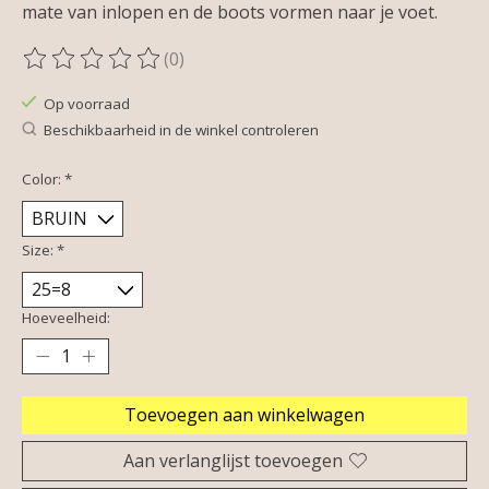
mate van inlopen en de boots vormen naar je voet.
(0)
De beoordeling van dit product is
0
van de 5
Op voorraad
Beschikbaarheid in de winkel controleren
Color:
*
Size:
*
Hoeveelheid:
Toevoegen aan winkelwagen
Aan verlanglijst toevoegen