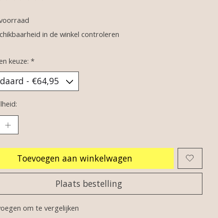
oordeling van dit product is
0
van de 5
voorraad
chikbaarheid in de winkel controleren
en keuze:
*
heid:
Toevoegen aan winkelwagen
Plaats bestelling
oegen om te vergelijken