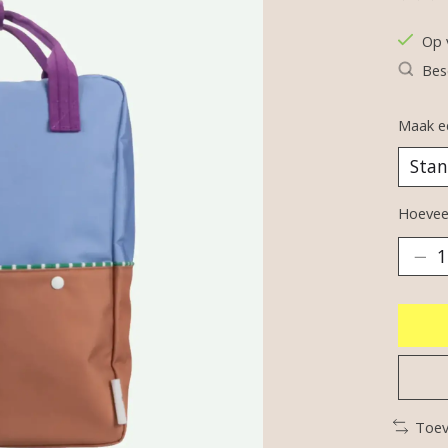
De be
Op 
Bes
Maak e
Hoeveel
Toev