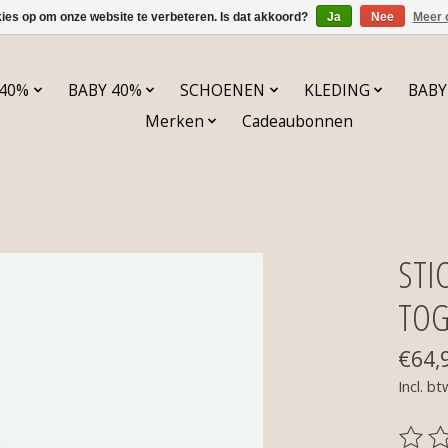
kies op om onze website te verbeteren. Is dat akkoord?
Ja
Nee
Meer 
 40%
BABY 40%
SCHOENEN
KLEDING
BABY
Merken
Cadeaubonnen
STI
TOG
€64,
Incl. bt