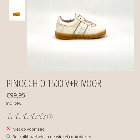
PINOCCHIO 1500 V+R IVOOR
€99,95
Incl. btw
(0)
De beoordeling van dit product is
0
van de 5
Niet op voorraad
Beschikbaarheid in de winkel controleren