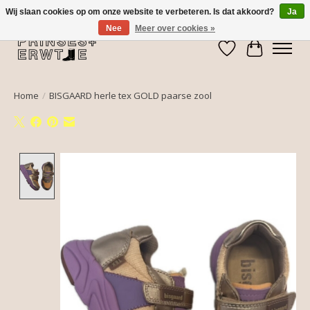
Wij slaan cookies op om onze website te verbeteren. Is dat akkoord?
Ja
Nee
Meer over cookies »
Verlanglijst
Winkelwa
Home
/
BISGAARD herle tex GOLD paarse zool
Product image slideshow Items