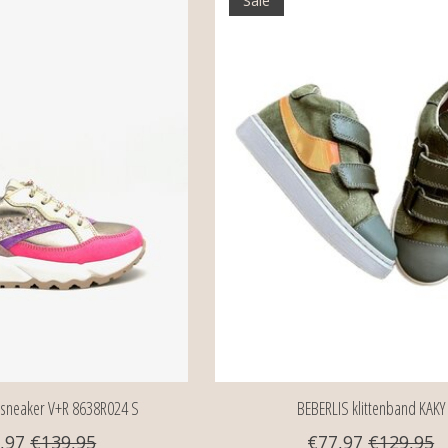
neaker V+R 8638R024 S
BEBERLIS klittenband KAKY
,97
€139,95
€77,97
€129,95