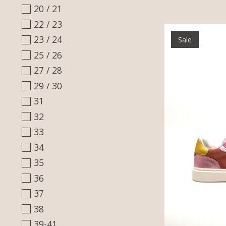
20 / 21
22 / 23
23 / 24
Sale
25 / 26
27 / 28
29 / 30
31
32
33
34
35
36
37
38
39-41