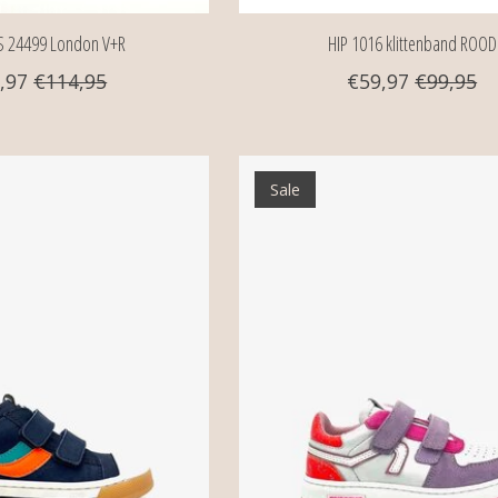
S 24499 London V+R
HIP 1016 klittenband ROOD
,97
€114,95
€59,97
€99,95
Sale