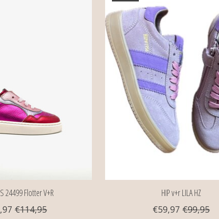
S 24499 Flotter V+R
HIP v+r LILA HZ
,97
€114,95
€59,97
€99,95