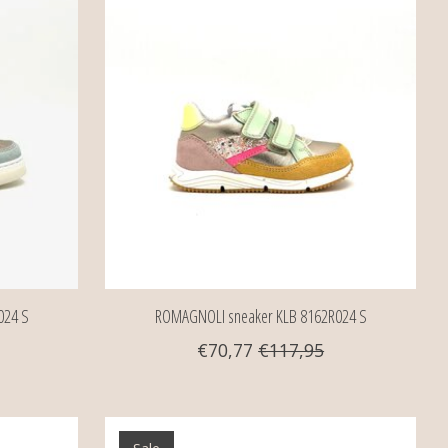
024 S
ROMAGNOLI sneaker KLB 8162R024 S
€70,77
€117,95
Sale