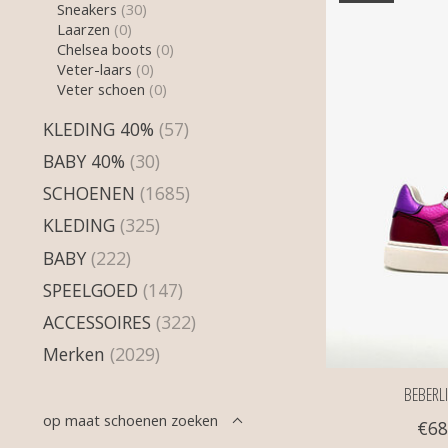
Sneakers
(30)
Laarzen
(0)
Chelsea boots
(0)
Veter-laars
(0)
Veter schoen
(0)
KLEDING 40%
(57)
BABY 40%
(30)
SCHOENEN
(1685)
KLEDING
(325)
BABY
(222)
SPEELGOED
(147)
ACCESSOIRES
(322)
Merken
(2029)
BEBERLI
op maat schoenen zoeken
€68