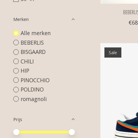
BEBERLI
Merken
€68
Alle merken
BEBERLIS
BISGAARD
Sale
CHILI
HIP
PINOCCHIO
POLDINO
romagnoli
Prijs
Minimale prijswaarde
Price maximum value