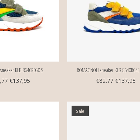
neaker KLB 8640R050 S
ROMAGNOLI sneaker KLB 8640R043
,77
€137,95
€82,77
€137,95
Sale