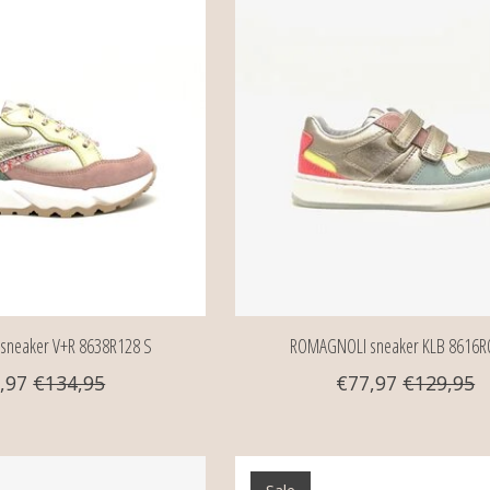
neaker V+R 8638R128 S
ROMAGNOLI sneaker KLB 8616R
,97
€134,95
€77,97
€129,95
Sale