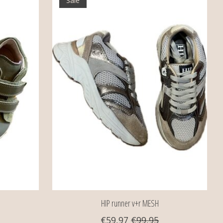
HIP runner v+r MESH
€59,97
€99,95