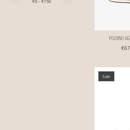
€
0
- €
150
POLDINO 66
€67
Sale