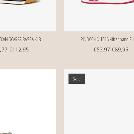
70VN SCARPA BASSA KLB
PINOCCHIO 1016 klittenband FU
,77
€112,95
€53,97
€89,95
Sale