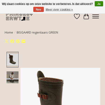
Wij slaan cookies op om onze website te verbeteren. Is dat akkoord?
Ja
Nee
Meer over cookies »
Verlanglijst
Winkelwa
Home
/
BISGAARD regenlaars GREEN
Product image slideshow Items