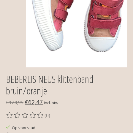
BEBERLIS NEUS klittenband
bruin/oranje
€62,47
€124,95
Incl. btw
(0)
De beoordeling van dit product is
0
van de 5
Op voorraad