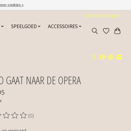
over cookies »
Aanmelden / Inloggen
SPEELGOED
ACCESSOIRES
O GAAT NAAR DE OPERA
95
w
(0)
oordeling van dit product is
0
van de 5
t op voorraad