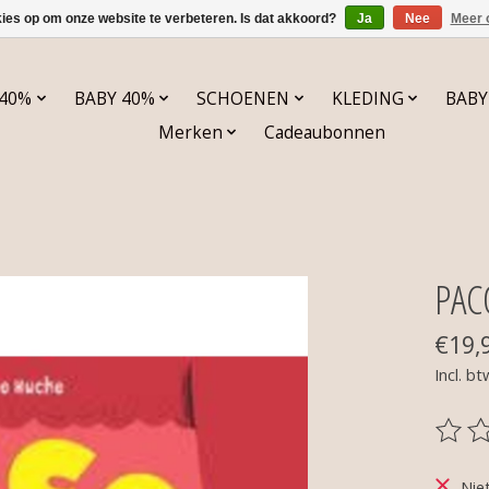
kies op om onze website te verbeteren. Is dat akkoord?
Ja
Nee
Meer 
 40%
BABY 40%
SCHOENEN
KLEDING
BABY
Merken
Cadeaubonnen
PAC
€19,
Incl. bt
De be
Nie