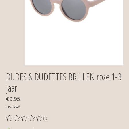
DUDES & DUDETTES BRILLEN roze 1-3
jaar
€9,95
Incl. btw
(0)
De beoordeling van dit product is
0
van de 5