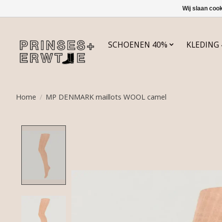
Wij slaan coo
SCHOENEN 40%
KLEDING
Home
/
MP DENMARK maillots WOOL camel
Product image slideshow Items