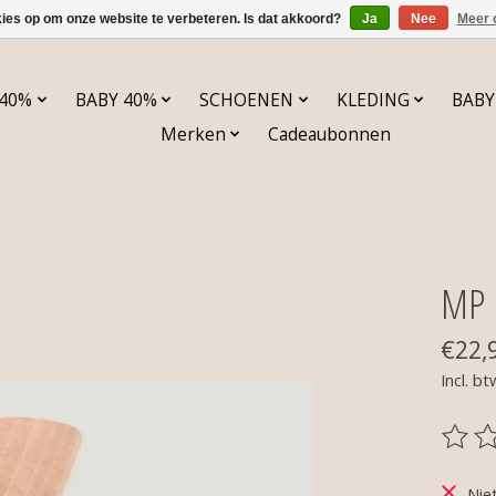
kies op om onze website te verbeteren. Is dat akkoord?
Ja
Nee
Meer 
 40%
BABY 40%
SCHOENEN
KLEDING
BABY
Merken
Cadeaubonnen
MP 
€22,
Incl. bt
De be
Nie