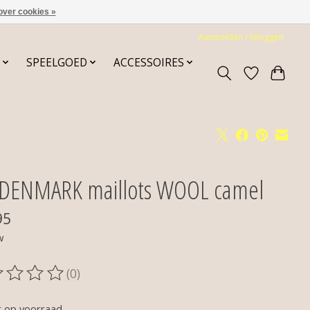
over cookies »
Aanmelden / Inloggen
SPEELGOED
ACCESSOIRES
DENMARK maillots WOOL camel
95
w
(0)
oordeling van dit product is
0
van de 5
t op voorraad