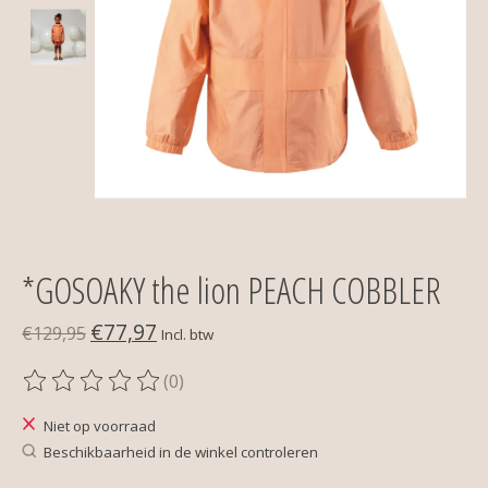
*GOSOAKY the lion PEACH COBBLER
€77,97
€129,95
Incl. btw
(0)
De beoordeling van dit product is
0
van de 5
Niet op voorraad
Beschikbaarheid in de winkel controleren