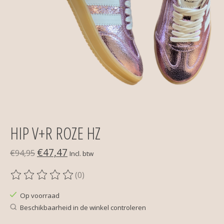
HIP V+R ROZE HZ
€47,47
€94,95
Incl. btw
(0)
De beoordeling van dit product is
0
van de 5
Op voorraad
Beschikbaarheid in de winkel controleren