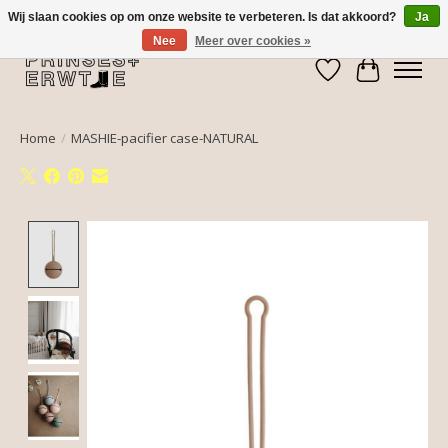
Wij slaan cookies op om onze website te verbeteren. Is dat akkoord?
Ja
Nee
Meer over cookies »
Verlanglijst
Winkelwa
Home
/
MASHIE-pacifier case-NATURAL
Product image slideshow Items