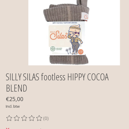
SILLY SILAS footless HIPPY COCOA
BLEND
€25,00
Incl. btw
(0)
De beoordeling van dit product is
0
van de 5