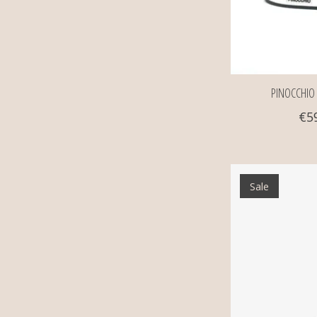
PINOCCHIO 
€5
Sale