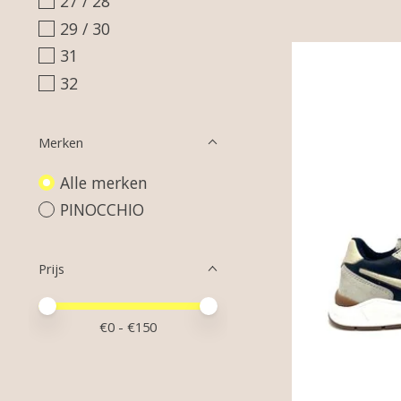
27 / 28
29 / 30
31
32
Merken
Alle merken
PINOCCHIO
Prijs
Minimale prijswaarde
Price maximum value
€
0
- €
150